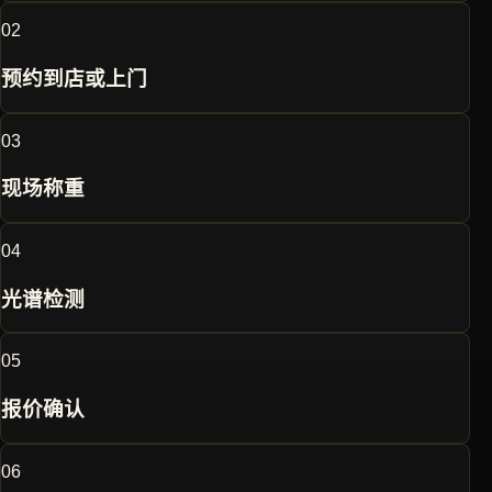
0
2
预约到店或上门
0
3
现场称重
0
4
光谱检测
0
5
报价确认
0
6